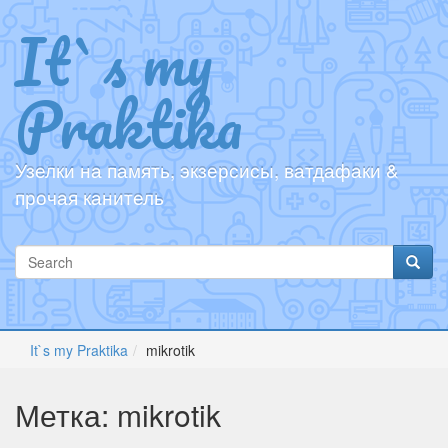
It`s my
Praktika
Узелки на память, экзерсисы, ватдафаки &
прочая канитель
It`s my Praktika
mikrotik
Метка:
mikrotik