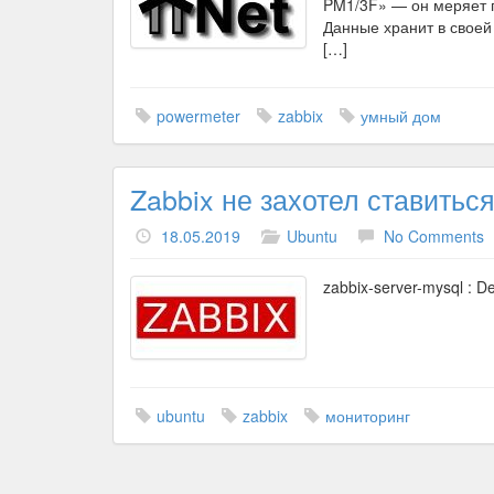
PM1/3F» — он меряет п
Данные хранит в своей 
[…]
powermeter
zabbix
умный дом
Zabbix не захотел ставиться
18.05.2019
Ubuntu
No Comments
zabbix-server-mysql : Dep
ubuntu
zabbix
мониторинг