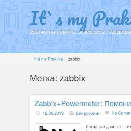
It`s my Prak
Узелки на память, экзерсисы, ватдафа
It`s my Praktika
zabbix
Метка:
zabbix
Zabbix+Powermeter: Помонит
12.06.2019
Без рубрики
No Comm
Исходные данные — им