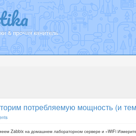
tika
ки & прочая канитель
орим потребляемую мощность (и темпер
ents
еем Zabbix на домашнем лабораторном сервере и «WiFi Измерите